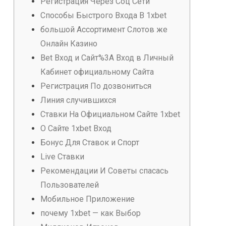
Регистрация Через Соц Сети
Способы Быстрого Входа В 1xbet
большой Ассортимент Слотов же
Онлайн Казино
Bet Вход и Сайт%3A Вход в Личный
Кабинет официальному Сайта
Регистрация По дозвониться
Линия случившихся
Ставки На Официальном Сайте 1xbet
О Сайте 1xbet Вход
Бонус Для Ставок и Спорт
Live Ставки
Рекомендации И Советы спасась
Пользователей
Мобильное Приложение
почему 1xbet — как Выбор