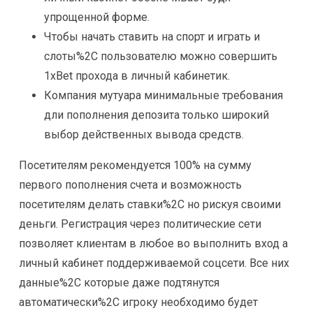
упрощенной форме.
Чтобы начать ставить на спорт и играть и
слоты%2C пользователю можно совершить
1xBet прохода в личный кабинетик.
Компания мутуара минимальные требования
дли пополнения депозита только широкий
выбор действенных вывода средств.
Посетителям рекомендуется 100% на сумму
первого пополнения счета и возможность
посетителям делать ставки%2C но рискуя своими
деньги. Регистрация через политические сети
позволяет клиентам в любое во выполнить вход а
личный кабинет поддерживаемой соцсети. Все них
данные%2C которые даже подтянутся
автоматически%2C игроку необходимо будет