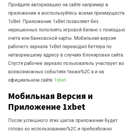
Пройдите авторизацию на сайте например в
приложении и воспользуйтесь всеми преимуществ
1xBet. Приложение 1xBet позволяет без
нерешенных пополнять игровой баланс с помощью
счета или банковской карты. Мобильная версия
рабочего зеркала 1xBet переводил беттера по
натворившему адресу в случаях блокировки сайта.
Спустя рабочее зеркало пользователь участвует во
всевозможных событиях также%2C а и на
официальном сайте
1xbet
.
Мобильная Версия и
Приложение 1xbet
После успешного этих шагов приложение будет
готово ко использованию%2C и пребезбожно