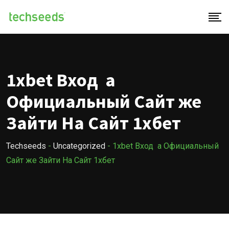
1xbet Вход ️ а
Официальный Сайт же
Зайти На Сайт 1хбет
Techseeds
-
Uncategorized
-
1xbet Вход ️ а Официальный
Сайт же Зайти На Сайт 1хбет