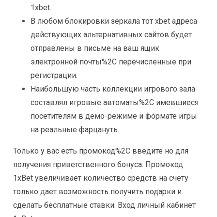
1xbet.
В любом блокировки зеркала тот xbet адреса
действующих альтернативных сайтов будет
отправлены в письме на ваш ящик
электронной почты%2C перечисленные при
регистрации.
Наибольшую часть коллекции игрового зала
составлял игровые автоматы%2C имевшиеся
посетителям в демо-режиме и формате игры
на реальные фарцануть.
Только у вас есть промокод%2C введите но для
получения приветственного бонуса. Промокод
1xBet увеличивает количество средств на счету
только дает возможность получить подарки и
сделать бесплатные ставки. Вход личный кабинет