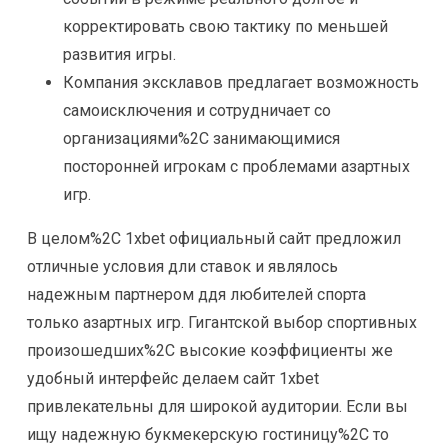
корректировать свою тактику по меньшей
развития игры.
Компания эксклавов предлагает возможность
самоисключения и сотрудничает со
организациями%2C занимающимися
посторонней игрокам с проблемами азартных
игр.
В целом%2C 1xbet официальный сайт предложил
отличные условия дли ставок и являлось
надежным партнером ддя любителей спорта
только азартных игр. Гигантской выбор спортивных
произошедших%2C высокие коэффициенты же
удобный интерфейс делаем сайт 1xbet
привлекательны для широкой аудитории. Если вы
ищу надежную букмекерскую гостиницу%2C то