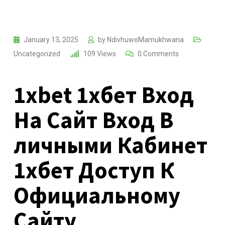
January 13, 2025
by
NdivhuwoMamukhwana
Uncategorized
109
Views
0
Comments
1xbet 1хбет Вход
На Сайт Вход В
личными Кабинет
1хбет Доступ К
Официальному
Сайту