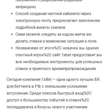
запрещено.
Способ создания частной кабинета через
электронную почту предполагает заполнение
подробной анкеты сначала.
Сами можете следить за ходом матча же
делать ставки а изменение ситуации а поле.
Независимо от этого%2C новичок вы одноиз
опытный игрок%2C сайт 1xbet предоставит вы
все необходимые инструменты для успешных
ставок и приятного времяпрепровождения.
Сегодня компания 1xBet — одна одного лучших БК
дли беттинга в РФ с лояльными условиями
вступления. Среди плюсов быстрый вход%2C
доступ к большинству событий и ставок%2C
техподдержка и бонусы нового участникам.