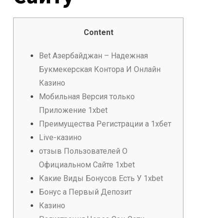
Content
Bet Азербайджан – Надежная
Букмекерская Контора И Онлайн
Казино
Мобильная Версия только
Приложение 1xbet
Преимущества Регистрации а 1хбет
Live-казино
отзыв Пользователей О
Официальном Сайте 1xbet
Какие Виды Бонусов Есть У 1xbet
Бонус а Первый Депозит
Казино