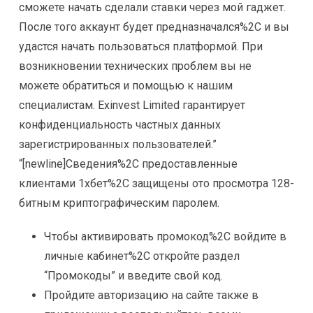
сможете начать сделали ставки через мой гаджет.
После того аккаунт будет предназначался%2C и вы
удастся начать пользоваться платформой. При
возникновении технических проблем вы не
можете обратиться и помощью к нашим
специалистам. Exinvest Limited гарантирует
конфиденциальность частных данных
зарегистрированных пользователей.”
“[newline]Сведения%2C предоставленные
клиентами 1xбет%2C защищены ото просмотра 128-
битным криптографическим паролем.
Чтобы активировать промокод%2C войдите в
личные кабинет%2C откройте раздел
“Промокоды” и введите свой код.
Пройдите авторизацию на сайте также в