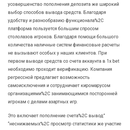
усовершенство пополнения депозита же широкий
выбор способов вывода средств. Благодаря
удобству и разнообразию функционала%2C
платформа пользуется большим спросом
стололазов игроков. Благодаря помощи большого
количества наличные систем финансовые расчеты
не вызывают особых у наших клиентов. При
первом выводе средств со счета аккаунта в 1x bet
необходимо проходит верификацию. Компания
регрессной предлагает возможность
самоисключения и сотрудничает киромарусом
организациями%2C занимающимися посторонней
игрокам с делами азартных игр.
Это включает пополнение счета%2C вывод”
“неснижаемых%2C просмотр статистики же участие