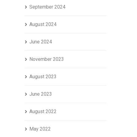
September 2024
August 2024
June 2024
November 2023
August 2023
June 2023
August 2022
May 2022