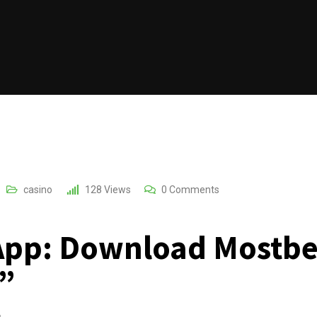
casino
128
Views
0
Comments
App: Download Mostbe
”