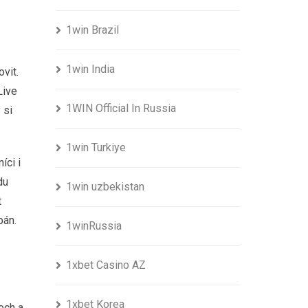
1win Brazil
1win India
vit.
Live
1WIN Official In Russia
 si
1win Turkiye
íci i
du
1win uzbekistan
t
pán.
1winRussia
1xbet Casino AZ
1xbet Korea
ech a