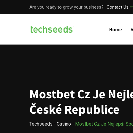
Are you ready to grow your business?
Contact Us
Home
A
Mostbet Cz Je Nejl
České Republice
Techseeds
-
Casino
-
Mostbet Cz Je Nejlepší Spo