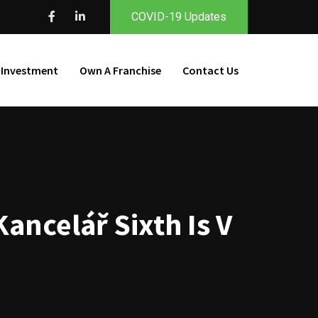
COVID-19 Updates
 Investment
Own A Franchise
Contact Us
ancelář Sixth Is V